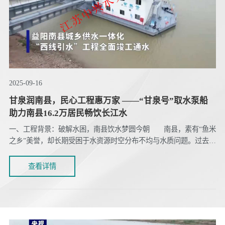
2025-09-16
甘泉润南县，民心工程惠万家 ——“甘泉号”取水泵船
助力南县16.2万居民畅饮长江水
一、工程背景：破解水困，南县饮水梦圆今朝 南县，素有“鱼米
之乡”美誉，却长期受困于水资源时空分布不均与水质问题。过去，
居民依赖地下水作为主要水源，但地下水开采成本高、水质硬度
大，长期饮用影响居民健康。2021年，南县启动城乡供水一体化“西
查看详情
线引水”工程，以松虎洪道白蚌口段为取水口，铺设管道将长江水引
入县城及周边区域。2023年5月4日，工程全线贯通，16.2万居民正
式告别地下水...