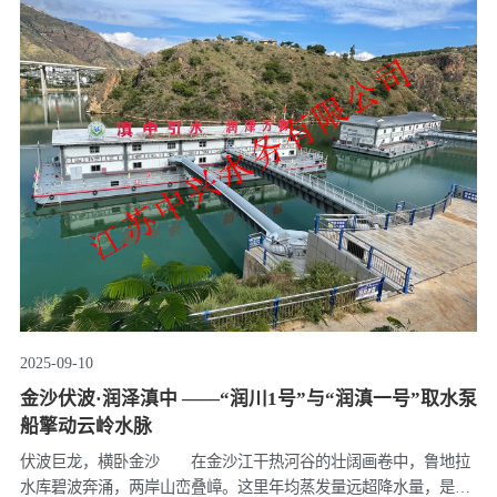
2025-09-10
金沙伏波·润泽滇中 ——“润川1号”与“润滇一号”取水泵
船擎动云岭水脉
伏波巨龙，横卧金沙 在金沙江干热河谷的壮阔画卷中，鲁地拉
水库碧波奔涌，两岸山峦叠嶂。这里年均蒸发量远超降水量，是云